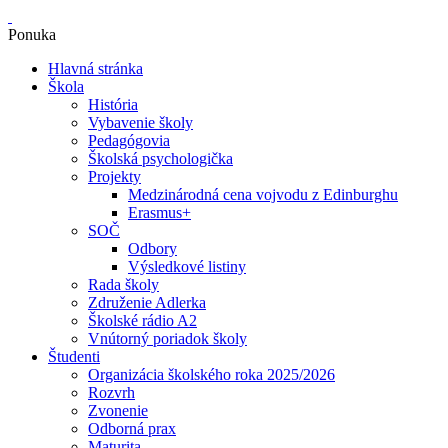
Ponuka
Hlavná stránka
Škola
História
Vybavenie školy
Pedagógovia
Školská psychologička
Projekty
Medzinárodná cena vojvodu z Edinburghu
Erasmus+
SOČ
Odbory
Výsledkové listiny
Rada školy
Združenie Adlerka
Školské rádio A2
Vnútorný poriadok školy
Študenti
Organizácia školského roka 2025/2026
Rozvrh
Zvonenie
Odborná prax
Maturita