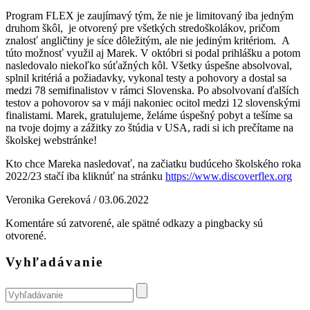
Program FLEX je zaujímavý tým, že nie je limitovaný iba jedným
druhom škôl, je otvorený pre všetkých stredoškolákov, pričom
znalosť angličtiny je síce dôležitým, ale nie jediným kritériom. A
túto možnosť využil aj Marek. V októbri si podal prihlášku a potom
nasledovalo niekoľko súťažných kôl. Všetky úspešne absolvoval,
splnil kritériá a požiadavky, vykonal testy a pohovory a dostal sa
medzi 78 semifinalistov v rámci Slovenska. Po absolvovaní ďalších
testov a pohovorov sa v máji nakoniec ocitol medzi 12 slovenskými
finalistami. Marek, gratulujeme, želáme úspešný pobyt a tešíme sa
na tvoje dojmy a zážitky zo štúdia v USA, radi si ich prečítame na
školskej webstránke!
Kto chce Mareka nasledovať, na začiatku budúceho školského roka
2022/23 stačí iba kliknúť na stránku
https://www.discoverflex.org
Veronika Gereková /
03.06.2022
Komentáre sú zatvorené, ale spätné odkazy a pingbacky sú
otvorené.
Vyhľadávanie