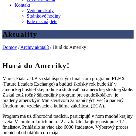
Kontakt
Vedenie školy
Stránkové hodiny
Kde nás nájdete
Aktuality
Domov
/
Archív aktualít
/
Hurá do Ameriky!
Hurá do Ameriky!
Marek Fiala z II.B sa stal úspešným finalistom programu
FLEX
(Future Leaders Exchange) a budúci školský rok bude žiť v
americkej hostiteľskej rodine a študovať na americkej strednej škole.
Získal totiž ročný štipendijný program pre stredoškolákov, je
hradený americkým Ministerstvom zahraničných vecí a riadený
Úradom pre vzdelávacie a kultúrne záležitosti (ECA).
Program má už dlhoročnú tradíciu, participujú v ňom mnohé krajiny
sveta. V tomto roku ich bolo 22 a z každej krajiny postupuje 12
finalistov. Prihlásilo sa viac ako 6000 študentov. Výberový proces
prebiehal od októbra do mája.