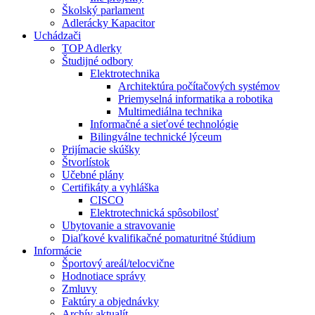
Školský parlament
Adlerácky Kapacitor
Uchádzači
TOP Adlerky
Študijné odbory
Elektrotechnika
Architektúra počítačových systémov
Priemyselná informatika a robotika
Multimediálna technika
Informačné a sieťové technológie
Bilingválne technické lýceum
Prijímacie skúšky
Štvorlístok
Učebné plány
Certifikáty a vyhláška
CISCO
Elektrotechnická spôsobilosť
Ubytovanie a stravovanie
Diaľkové kvalifikačné pomaturitné štúdium
Informácie
Športový areál/telocvične
Hodnotiace správy
Zmluvy
Faktúry a objednávky
Archív aktualít