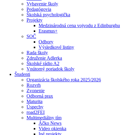
Vybavenie školy
Pedagógovia
Školská psychologička
Projekty
Medzinárodná cena vojvodu z Edinburghu
Erasmus+
SOČ
Odbory
Výsledkové listiny
Rada školy
Združenie Adlerka
Školské rádio A2
Vnútorný poriadok školy
Študenti
Organizácia školského roka 2025/2026
Rozvrh
Zvonenie
Odborná prax
Maturita
Úspechy
road2FEI
Multimediálny tím
Áčko News
Video okienka
Iné projekty