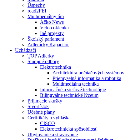
Úspechy
road2FEI
Multimediálny tím
Áčko News
Video okienka
Iné projekty
Školský parlament
Adlerácky Kapacitor
Uchádzači
TOP Adlerky
Študijné odbory
Elektrotechnika
Architektúra počítačových systémov
Priemyselná informatika a robotika
Multimediálna technika
Informačné a sieťové technológie
Bilingválne technické lýceum
Prijímacie skúšky
Štvorlístok
Učebné plány
Certifikáty a vyhláška
CISCO
Elektrotechnická spôsobilosť
Ubytovanie a stravovanie