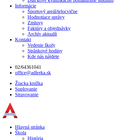
Diaľkové kvalifikačné pomaturitné štúdium
Informácie
Športový areál/telocvične
Hodnotiace správy
Zmluvy
Faktúry a objednávky
Archív aktualít
Kontakt
Vedenie školy
Stránkové hodiny
Kde nás nájdete
02/64361041
office@adlerka.sk
Žiacka knižka
Suplovanie
Stravovanie
Hlavná stránka
Škola
História