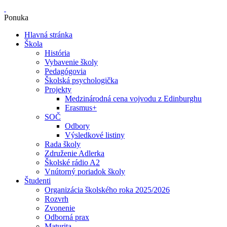
Ponuka
Hlavná stránka
Škola
História
Vybavenie školy
Pedagógovia
Školská psychologička
Projekty
Medzinárodná cena vojvodu z Edinburghu
Erasmus+
SOČ
Odbory
Výsledkové listiny
Rada školy
Združenie Adlerka
Školské rádio A2
Vnútorný poriadok školy
Študenti
Organizácia školského roka 2025/2026
Rozvrh
Zvonenie
Odborná prax
Maturita