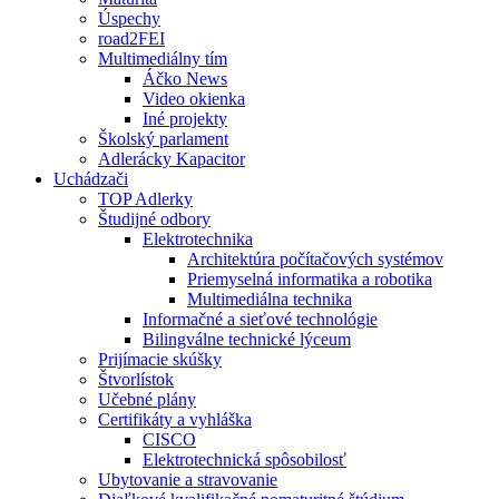
Úspechy
road2FEI
Multimediálny tím
Áčko News
Video okienka
Iné projekty
Školský parlament
Adlerácky Kapacitor
Uchádzači
TOP Adlerky
Študijné odbory
Elektrotechnika
Architektúra počítačových systémov
Priemyselná informatika a robotika
Multimediálna technika
Informačné a sieťové technológie
Bilingválne technické lýceum
Prijímacie skúšky
Štvorlístok
Učebné plány
Certifikáty a vyhláška
CISCO
Elektrotechnická spôsobilosť
Ubytovanie a stravovanie