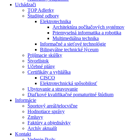
Uchádzači
TOP Adlerky
Študijné odbory
Elektrotechnika
Architektúra počítačových systémov
Priemyselná informatika a robotika
Multimediálna technika
Informačné a sieťové technológie
Bilingválne technické lýceum
Prijímacie skúšky
Štvorlístok
Učebné plány
Certifikáty a vyhláška
CISCO
Elektrotechnická spôsobilosť
Ubytovanie a stravovanie
Diaľkové kvalifikačné pomaturitné štúdium
Informácie
Športový areál/telocvične
Hodnotiace správy
Zmluvy
Faktúry a objednávky
Archív aktualít
Kontakt
Vedenie školy