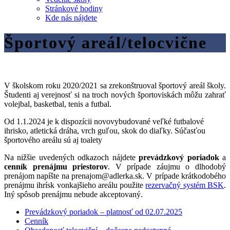
Stránkové hodiny
Kde nás nájdete
Športový areál/telocvične
V školskom roku 2020/2021 sa zrekonštruoval športový areál školy.
Študenti aj verejnosť si na troch nových športoviskách môžu zahrať
volejbal, basketbal, tenis a futbal.
Od 1.1.2024 je k dispozícii novovybudované veľké futbalové
ihrisko, atletická dráha, vrch guľou, skok do diaľky. Súčasťou
športového areálu sú aj toalety
Na nižšie uvedených odkazoch nájdete
prevádzkový poriadok
a
cenník prenájmu priestorov
. V prípade záujmu o dlhodobý
prenájom napíšte na prenajom@adlerka.sk. V prípade krátkodobého
prenájmu ihrísk vonkajšieho areálu použite
rezervačný systém BSK
.
Iný spôsob prenájmu nebude akceptovaný.
Prevádzkový poriadok – platnosť od 02.07.2025
Cenník