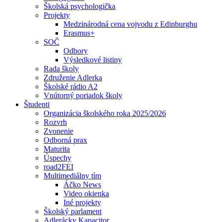
Školská psychologička
Projekty
Medzinárodná cena vojvodu z Edinburghu
Erasmus+
SOČ
Odbory
Výsledkové listiny
Rada školy
Združenie Adlerka
Školské rádio A2
Vnútorný poriadok školy
Študenti
Organizácia školského roka 2025/2026
Rozvrh
Zvonenie
Odborná prax
Maturita
Úspechy
road2FEI
Multimediálny tím
Áčko News
Video okienka
Iné projekty
Školský parlament
Adlerácky Kapacitor