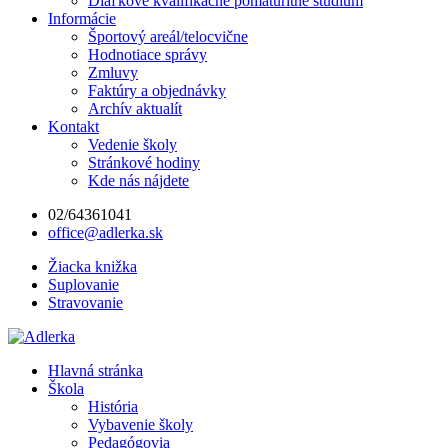
Diaľkové kvalifikačné pomaturitné štúdium
Informácie
Športový areál/telocvične
Hodnotiace správy
Zmluvy
Faktúry a objednávky
Archív aktualít
Kontakt
Vedenie školy
Stránkové hodiny
Kde nás nájdete
02/64361041
office@adlerka.sk
Žiacka knižka
Suplovanie
Stravovanie
Hlavná stránka
Škola
História
Vybavenie školy
Pedagógovia