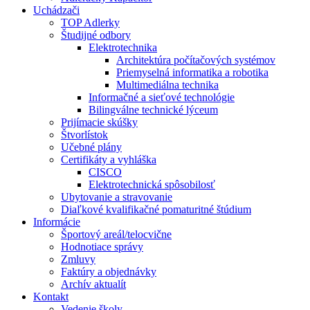
Uchádzači
TOP Adlerky
Študijné odbory
Elektrotechnika
Architektúra počítačových systémov
Priemyselná informatika a robotika
Multimediálna technika
Informačné a sieťové technológie
Bilingválne technické lýceum
Prijímacie skúšky
Štvorlístok
Učebné plány
Certifikáty a vyhláška
CISCO
Elektrotechnická spôsobilosť
Ubytovanie a stravovanie
Diaľkové kvalifikačné pomaturitné štúdium
Informácie
Športový areál/telocvične
Hodnotiace správy
Zmluvy
Faktúry a objednávky
Archív aktualít
Kontakt
Vedenie školy