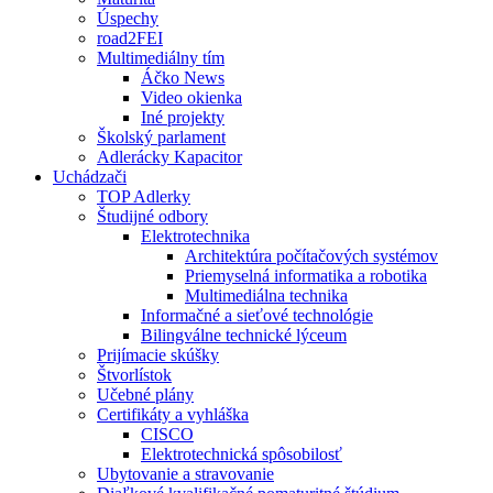
Úspechy
road2FEI
Multimediálny tím
Áčko News
Video okienka
Iné projekty
Školský parlament
Adlerácky Kapacitor
Uchádzači
TOP Adlerky
Študijné odbory
Elektrotechnika
Architektúra počítačových systémov
Priemyselná informatika a robotika
Multimediálna technika
Informačné a sieťové technológie
Bilingválne technické lýceum
Prijímacie skúšky
Štvorlístok
Učebné plány
Certifikáty a vyhláška
CISCO
Elektrotechnická spôsobilosť
Ubytovanie a stravovanie