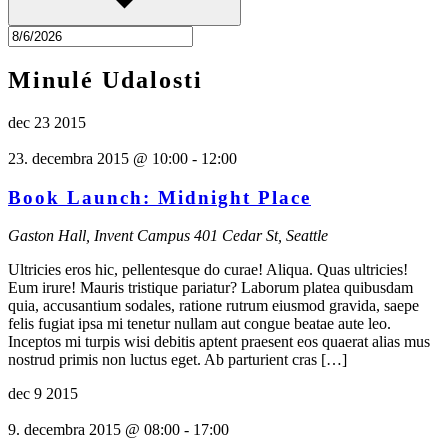
Minulé Udalosti
dec
23
2015
23. decembra 2015 @ 10:00
-
12:00
Book Launch: Midnight Place
Gaston Hall, Invent Campus
401 Cedar St, Seattle
Ultricies eros hic, pellentesque do curae! Aliqua. Quas ultricies!
Eum irure! Mauris tristique pariatur? Laborum platea quibusdam
quia, accusantium sodales, ratione rutrum eiusmod gravida, saepe
felis fugiat ipsa mi tenetur nullam aut congue beatae aute leo.
Inceptos mi turpis wisi debitis aptent praesent eos quaerat alias mus
nostrud primis non luctus eget. Ab parturient cras […]
dec
9
2015
9. decembra 2015 @ 08:00
-
17:00