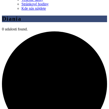
Stránkové hodiny
Kde nás nájdete
Diania
0 udalosti found.