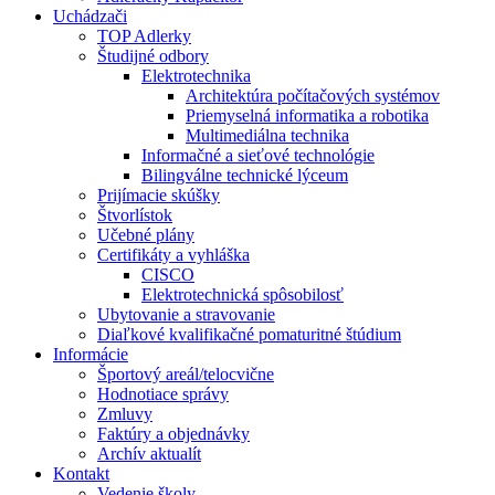
Uchádzači
TOP Adlerky
Študijné odbory
Elektrotechnika
Architektúra počítačových systémov
Priemyselná informatika a robotika
Multimediálna technika
Informačné a sieťové technológie
Bilingválne technické lýceum
Prijímacie skúšky
Štvorlístok
Učebné plány
Certifikáty a vyhláška
CISCO
Elektrotechnická spôsobilosť
Ubytovanie a stravovanie
Diaľkové kvalifikačné pomaturitné štúdium
Informácie
Športový areál/telocvične
Hodnotiace správy
Zmluvy
Faktúry a objednávky
Archív aktualít
Kontakt
Vedenie školy