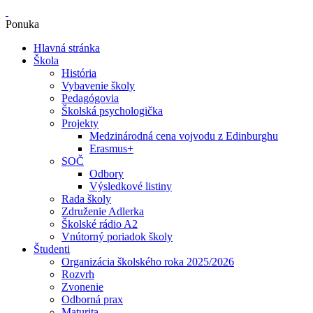
Ponuka
Hlavná stránka
Škola
História
Vybavenie školy
Pedagógovia
Školská psychologička
Projekty
Medzinárodná cena vojvodu z Edinburghu
Erasmus+
SOČ
Odbory
Výsledkové listiny
Rada školy
Združenie Adlerka
Školské rádio A2
Vnútorný poriadok školy
Študenti
Organizácia školského roka 2025/2026
Rozvrh
Zvonenie
Odborná prax
Maturita