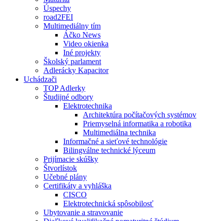
Úspechy
road2FEI
Multimediálny tím
Áčko News
Video okienka
Iné projekty
Školský parlament
Adlerácky Kapacitor
Uchádzači
TOP Adlerky
Študijné odbory
Elektrotechnika
Architektúra počítačových systémov
Priemyselná informatika a robotika
Multimediálna technika
Informačné a sieťové technológie
Bilingválne technické lýceum
Prijímacie skúšky
Štvorlístok
Učebné plány
Certifikáty a vyhláška
CISCO
Elektrotechnická spôsobilosť
Ubytovanie a stravovanie