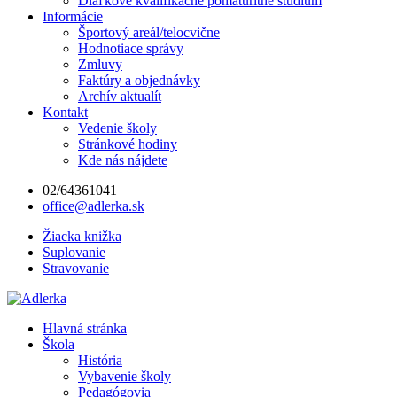
Diaľkové kvalifikačné pomaturitné štúdium
Informácie
Športový areál/telocvične
Hodnotiace správy
Zmluvy
Faktúry a objednávky
Archív aktualít
Kontakt
Vedenie školy
Stránkové hodiny
Kde nás nájdete
02/64361041
office@adlerka.sk
Žiacka knižka
Suplovanie
Stravovanie
Hlavná stránka
Škola
História
Vybavenie školy
Pedagógovia