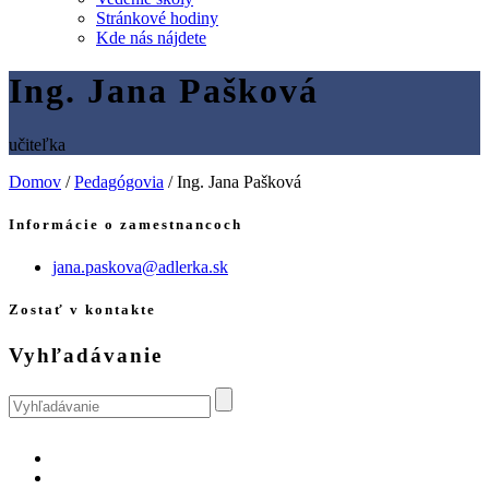
Stránkové hodiny
Kde nás nájdete
Ing. Jana Pašková
učiteľka
Domov
/
Pedagógovia
/
Ing. Jana Pašková
Informácie o zamestnancoch
jana.paskova@adlerka.sk
Zostať v kontakte
Vyhľadávanie