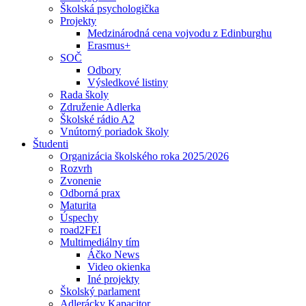
Školská psychologička
Projekty
Medzinárodná cena vojvodu z Edinburghu
Erasmus+
SOČ
Odbory
Výsledkové listiny
Rada školy
Združenie Adlerka
Školské rádio A2
Vnútorný poriadok školy
Študenti
Organizácia školského roka 2025/2026
Rozvrh
Zvonenie
Odborná prax
Maturita
Úspechy
road2FEI
Multimediálny tím
Áčko News
Video okienka
Iné projekty
Školský parlament
Adlerácky Kapacitor