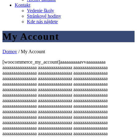
Kontakt
Vedenie školy
Stránkové hodiny
Kde nás nájdete
My Account
Domov
/
My Account
[woocommerce_my_account]aaaaaaaaaavvaaaaaaaaa
aaaaaaaaaaaaaaaa aaaaaaaaaaaaaaaa aaaaaaaaaaaaaaaa
aaaaaaaaaaaaaaaa aaaaaaaaaaaaaaaa aaaaaaaaaaaaaaaa
aaaaaaaaaaaaaaaa aaaaaaaaaaaaaaaa aaaaaaaaaaaaaaaa
aaaaaaaaaaaaaaaa aaaaaaaaaaaaaaaa aaaaaaaaaaaaaaaa
aaaaaaaaaaaaaaaa aaaaaaaaaaaaaaaa aaaaaaaaaaaaaaaa
aaaaaaaaaaaaaaaa aaaaaaaaaaaaaaaa aaaaaaaaaaaaaaaa
aaaaaaaaaaaaaaaa aaaaaaaaaaaaaaaa aaaaaaaaaaaaaaaa
aaaaaaaaaaaaaaaa aaaaaaaaaaaaaaaa aaaaaaaaaaaaaaaa
aaaaaaaaaaaaaaaa aaaaaaaaaaaaaaaa aaaaaaaaaaaaaaaa
aaaaaaaaaaaaaaaa aaaaaaaaaaaaaaaa aaaaaaaaaaaaaaaa
aaaaaaaaaaaaaaaa aaaaaaaaaaaaaaaa aaaaaaaaaaaaaaaa
aaaaaaaaaaaaaaaa aaaaaaaaaaaaaaaa aaaaaaaaaaaaaaaa
aaaaaaaaaaaaaaaa aaaaaaaaaaaaaaaa aaaaaaaaaaaaaaaa