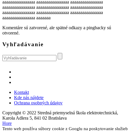
aaaaaaaaaaaaaaaa aaaaaaaaaaaaaaaa aaaaaaaaaaaaaaaa
aaaaaaaaaaaaaaaa aaaaaaaaaaaaaaaa aaaaaaaaaaaaaaaa
aaaaaaaaaaaaaaaa aaaaaaaaaaaaaaaa aaaaaaaaaaaaaaaa
aaaaaaaaaaaaaaaa aaaaaaa
Komentáre sú zatvorené, ale spätné odkazy a pingbacky sú
otvorené.
Vyhľadávanie
Kontakt
Kde nás nájdete
Ochrana osobných údajov
Copyright © 2022 Stredná priemyselná škola elektrotechnická,
Karola Adlera 5, 841 02 Bratislava
Hore
Tento web používa súbory cookie z Googlu na poskytovanie služieb