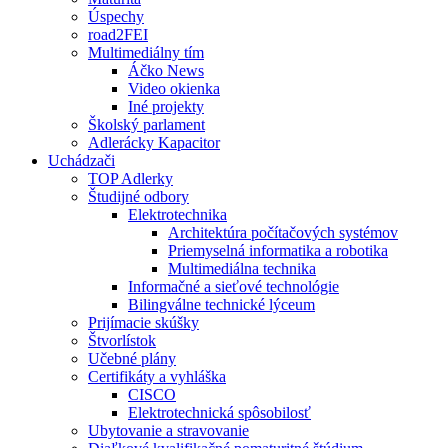
Úspechy
road2FEI
Multimediálny tím
Áčko News
Video okienka
Iné projekty
Školský parlament
Adlerácky Kapacitor
Uchádzači
TOP Adlerky
Študijné odbory
Elektrotechnika
Architektúra počítačových systémov
Priemyselná informatika a robotika
Multimediálna technika
Informačné a sieťové technológie
Bilingválne technické lýceum
Prijímacie skúšky
Štvorlístok
Učebné plány
Certifikáty a vyhláška
CISCO
Elektrotechnická spôsobilosť
Ubytovanie a stravovanie