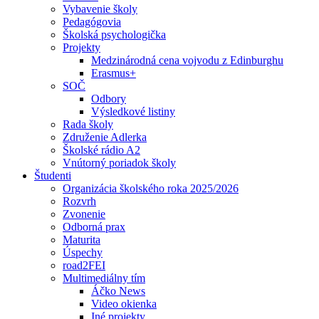
Vybavenie školy
Pedagógovia
Školská psychologička
Projekty
Medzinárodná cena vojvodu z Edinburghu
Erasmus+
SOČ
Odbory
Výsledkové listiny
Rada školy
Združenie Adlerka
Školské rádio A2
Vnútorný poriadok školy
Študenti
Organizácia školského roka 2025/2026
Rozvrh
Zvonenie
Odborná prax
Maturita
Úspechy
road2FEI
Multimediálny tím
Áčko News
Video okienka
Iné projekty