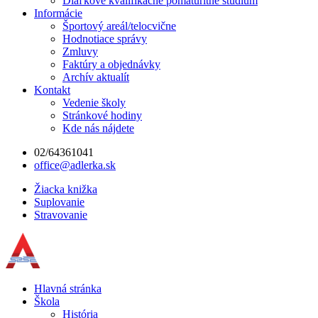
Diaľkové kvalifikačné pomaturitné štúdium
Informácie
Športový areál/telocvične
Hodnotiace správy
Zmluvy
Faktúry a objednávky
Archív aktualít
Kontakt
Vedenie školy
Stránkové hodiny
Kde nás nájdete
02/64361041
office@adlerka.sk
Žiacka knižka
Suplovanie
Stravovanie
Hlavná stránka
Škola
História