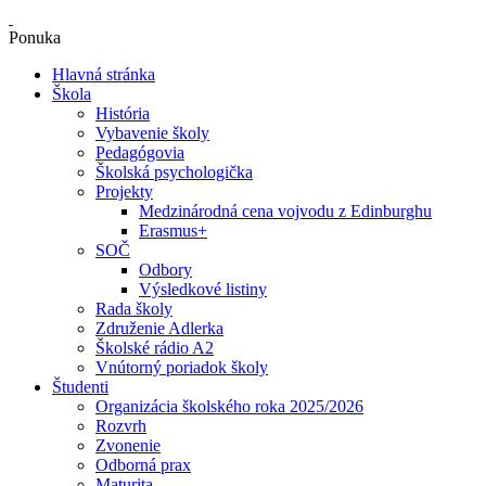
Ponuka
Hlavná stránka
Škola
História
Vybavenie školy
Pedagógovia
Školská psychologička
Projekty
Medzinárodná cena vojvodu z Edinburghu
Erasmus+
SOČ
Odbory
Výsledkové listiny
Rada školy
Združenie Adlerka
Školské rádio A2
Vnútorný poriadok školy
Študenti
Organizácia školského roka 2025/2026
Rozvrh
Zvonenie
Odborná prax
Maturita