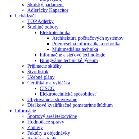
Školský parlament
Adlerácky Kapacitor
Uchádzači
TOP Adlerky
Študijné odbory
Elektrotechnika
Architektúra počítačových systémov
Priemyselná informatika a robotika
Multimediálna technika
Informačné a sieťové technológie
Bilingválne technické lýceum
Prijímacie skúšky
Štvorlístok
Učebné plány
Certifikáty a vyhláška
CISCO
Elektrotechnická spôsobilosť
Ubytovanie a stravovanie
Diaľkové kvalifikačné pomaturitné štúdium
Informácie
Športový areál/telocvične
Hodnotiace správy
Zmluvy
Faktúry a objednávky
Archív aktualít