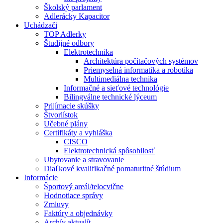
Školský parlament
Adlerácky Kapacitor
Uchádzači
TOP Adlerky
Študijné odbory
Elektrotechnika
Architektúra počítačových systémov
Priemyselná informatika a robotika
Multimediálna technika
Informačné a sieťové technológie
Bilingválne technické lýceum
Prijímacie skúšky
Štvorlístok
Učebné plány
Certifikáty a vyhláška
CISCO
Elektrotechnická spôsobilosť
Ubytovanie a stravovanie
Diaľkové kvalifikačné pomaturitné štúdium
Informácie
Športový areál/telocvične
Hodnotiace správy
Zmluvy
Faktúry a objednávky
Archív aktualít