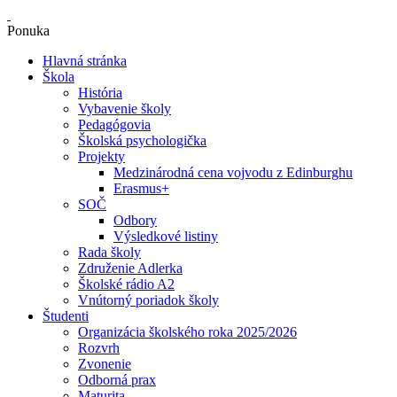
Ponuka
Hlavná stránka
Škola
História
Vybavenie školy
Pedagógovia
Školská psychologička
Projekty
Medzinárodná cena vojvodu z Edinburghu
Erasmus+
SOČ
Odbory
Výsledkové listiny
Rada školy
Združenie Adlerka
Školské rádio A2
Vnútorný poriadok školy
Študenti
Organizácia školského roka 2025/2026
Rozvrh
Zvonenie
Odborná prax
Maturita