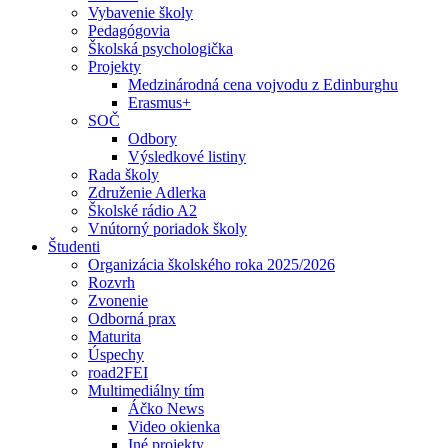
Vybavenie školy
Pedagógovia
Školská psychologička
Projekty
Medzinárodná cena vojvodu z Edinburghu
Erasmus+
SOČ
Odbory
Výsledkové listiny
Rada školy
Združenie Adlerka
Školské rádio A2
Vnútorný poriadok školy
Študenti
Organizácia školského roka 2025/2026
Rozvrh
Zvonenie
Odborná prax
Maturita
Úspechy
road2FEI
Multimediálny tím
Áčko News
Video okienka
Iné projekty