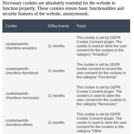
Necessary cookies are absolutely essential for the website to
function properly. These cookies ensure basic functionalities and
security features of the website, anonymously.
Cookie
Dĺžka trvania
Popis
This cookie is set by GDPR
Cookie Consent plugin. The
cookielawinfo-
11 months
cookie is used to store the user
checkbox-analytics
consent for the cookies in the
category "Analytics".
The cookie is set by GDPR
cookielawinfo-
cookie consent to record the
11 months
checkbox-functional
user consent for the cookies in
the category "Functional".
This cookie is set by GDPR
Cookie Consent plugin. The
cookielawinfo-
11 months
cookies is used to store the
checkbox-necessary
user consent for the cookies in
the category "Necessary".
This cookie is set by GDPR
Cookie Consent plugin. The
cookielawinfo-
11 months
cookie is used to store the user
checkbox-others
consent for the cookies in the
category "Other.