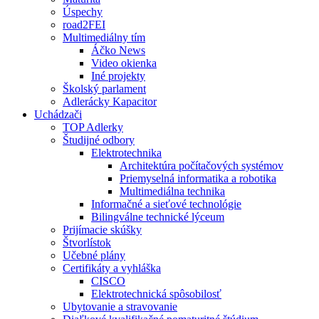
Úspechy
road2FEI
Multimediálny tím
Áčko News
Video okienka
Iné projekty
Školský parlament
Adlerácky Kapacitor
Uchádzači
TOP Adlerky
Študijné odbory
Elektrotechnika
Architektúra počítačových systémov
Priemyselná informatika a robotika
Multimediálna technika
Informačné a sieťové technológie
Bilingválne technické lýceum
Prijímacie skúšky
Štvorlístok
Učebné plány
Certifikáty a vyhláška
CISCO
Elektrotechnická spôsobilosť
Ubytovanie a stravovanie