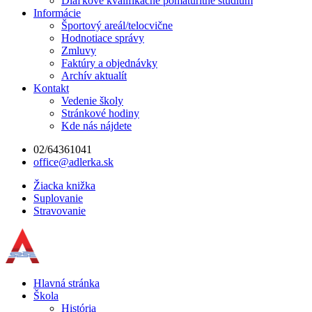
Diaľkové kvalifikačné pomaturitné štúdium
Informácie
Športový areál/telocvične
Hodnotiace správy
Zmluvy
Faktúry a objednávky
Archív aktualít
Kontakt
Vedenie školy
Stránkové hodiny
Kde nás nájdete
02/64361041
office@adlerka.sk
Žiacka knižka
Suplovanie
Stravovanie
Hlavná stránka
Škola
História