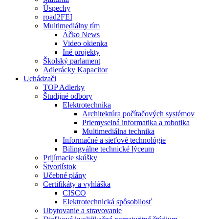
Úspechy
road2FEI
Multimediálny tím
Áčko News
Video okienka
Iné projekty
Školský parlament
Adlerácky Kapacitor
Uchádzači
TOP Adlerky
Študijné odbory
Elektrotechnika
Architektúra počítačových systémov
Priemyselná informatika a robotika
Multimediálna technika
Informačné a sieťové technológie
Bilingválne technické lýceum
Prijímacie skúšky
Štvorlístok
Učebné plány
Certifikáty a vyhláška
CISCO
Elektrotechnická spôsobilosť
Ubytovanie a stravovanie