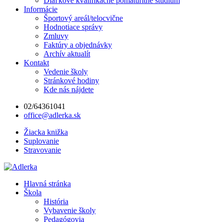
Diaľkové kvalifikačné pomaturitné štúdium
Informácie
Športový areál/telocvične
Hodnotiace správy
Zmluvy
Faktúry a objednávky
Archív aktualít
Kontakt
Vedenie školy
Stránkové hodiny
Kde nás nájdete
02/64361041
office@adlerka.sk
Žiacka knižka
Suplovanie
Stravovanie
Hlavná stránka
Škola
História
Vybavenie školy
Pedagógovia