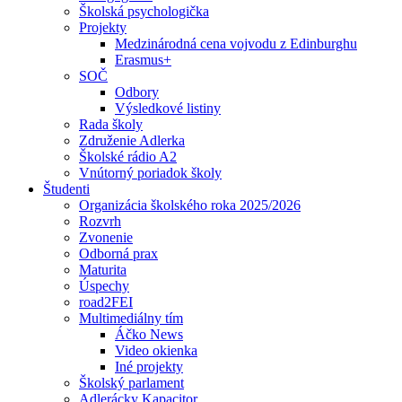
Školská psychologička
Projekty
Medzinárodná cena vojvodu z Edinburghu
Erasmus+
SOČ
Odbory
Výsledkové listiny
Rada školy
Združenie Adlerka
Školské rádio A2
Vnútorný poriadok školy
Študenti
Organizácia školského roka 2025/2026
Rozvrh
Zvonenie
Odborná prax
Maturita
Úspechy
road2FEI
Multimediálny tím
Áčko News
Video okienka
Iné projekty
Školský parlament
Adlerácky Kapacitor