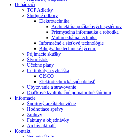
Uchádzači
TOP Adlerky
Študijné odbory
Elektrotechnika
Architektúra počítačových systémov
Priemyselná informatika a robotika
Multimediálna technika
Informačné a sieťové technológie
Bilingválne technické lýceum
Prijímacie skúšky
Štvorlístok
Učebné plány
Certifikáty a vyhláška
CISCO
Elektrotechnická spôsobilosť
Ubytovanie a stravovanie
Diaľkové kvalifikačné pomaturitné štúdium
Informácie
Športový areál/telocvične
Hodnotiace správy
Zmluvy
Faktúry a objednávky
Archív aktualít
Kontakt
Vedenie školy