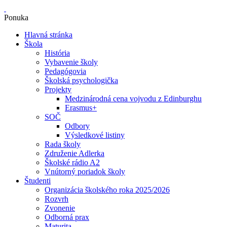
Ponuka
Hlavná stránka
Škola
História
Vybavenie školy
Pedagógovia
Školská psychologička
Projekty
Medzinárodná cena vojvodu z Edinburghu
Erasmus+
SOČ
Odbory
Výsledkové listiny
Rada školy
Združenie Adlerka
Školské rádio A2
Vnútorný poriadok školy
Študenti
Organizácia školského roka 2025/2026
Rozvrh
Zvonenie
Odborná prax
Maturita