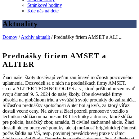
Stránkové hodiny
Kde nás nájdete
Aktuality
Domov
/
Archív aktualít
/
Prednášky firiem AMSET a ALI ...
Prednášky firiem AMSET a
ALITER
Žiaci našej školy dostávajú veľmi zaujímavé možnosti pracovného
uplatnenia. Dozvedeli sa o nich na prednáškach firmy AMSET.
s.r.o. a ALITER TECHNOLOGIES a.s., ktoré prišli odprezentovať
svoju činnosť 9. 5. 2024 do našej školy. Obe slovenské firmy
pôsobia na globálnom trhu a vyvážajú svoje produkty do zahraničia.
Súčasťou prednášky spoločnosti Aliter bol aj kvíz, za ktorý víťazi
dostali vecné ceny. Na záver si žiaci pozreli prenosové vozidlo s
technikou slúžiacou na presun IKT techniky a dronov, ktoré slúžia
pre políciu, hasičský zbor, armádu, či civilné záchranné akcie. Žiaci
dostali nielen pracovné ponuky, ale aj možnosť brigádnickej činnosti
počas štúdia na VŠ, resp. povinnej prevádzkovej praxe v rámci
štúdia na našej škole. Potvrdzuje to našu skúsenosť, že z Adlerky si