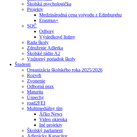
Školská psychologička
Projekty
Medzinárodná cena vojvodu z Edinburghu
Erasmus+
SOČ
Odbory
Výsledkové listiny
Rada školy
Združenie Adlerka
Školské rádio A2
Vnútorný poriadok školy
Študenti
Organizácia školského roka 2025/2026
Rozvrh
Zvonenie
Odborná prax
Maturita
Úspechy
road2FEI
Multimediálny tím
Áčko News
Video okienka
Iné projekty
Školský parlament
Adlerácky Kapacitor