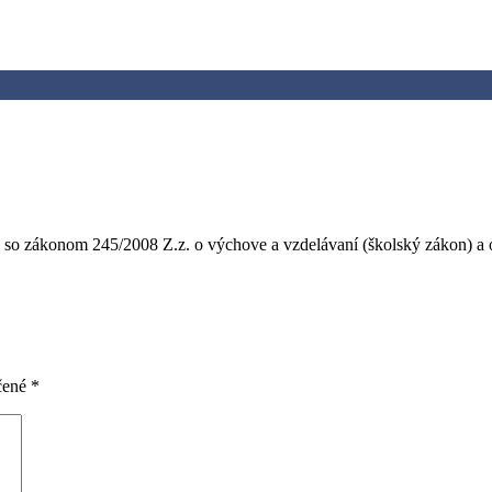
de so zákonom 245/2008 Z.z. o výchove a vzdelávaní (školský zákon) a
čené
*