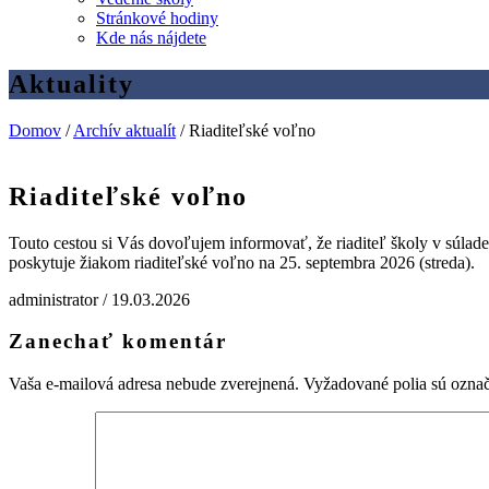
Stránkové hodiny
Kde nás nájdete
Aktuality
Domov
/
Archív aktualít
/
Riaditeľské voľno
Riaditeľské voľno
Touto cestou si Vás dovoľujem informovať, že riaditeľ školy v súla
poskytuje žiakom riaditeľské voľno na 25. septembra 2026 (streda).
administrator /
19.03.2026
Zanechať komentár
Vaša e-mailová adresa nebude zverejnená.
Vyžadované polia sú ozna