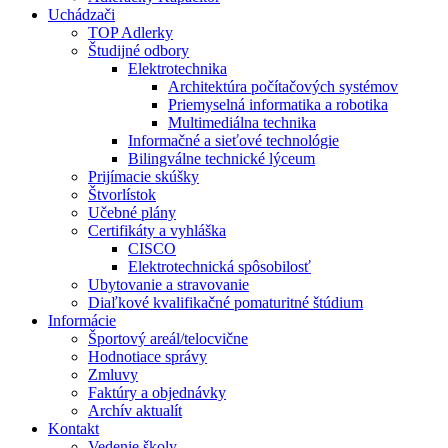
Uchádzači
TOP Adlerky
Študijné odbory
Elektrotechnika
Architektúra počítačových systémov
Priemyselná informatika a robotika
Multimediálna technika
Informačné a sieťové technológie
Bilingválne technické lýceum
Prijímacie skúšky
Štvorlístok
Učebné plány
Certifikáty a vyhláška
CISCO
Elektrotechnická spôsobilosť
Ubytovanie a stravovanie
Diaľkové kvalifikačné pomaturitné štúdium
Informácie
Športový areál/telocvične
Hodnotiace správy
Zmluvy
Faktúry a objednávky
Archív aktualít
Kontakt
Vedenie školy