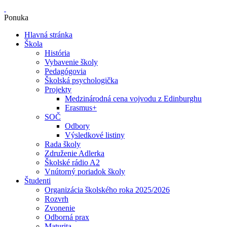
Ponuka
Hlavná stránka
Škola
História
Vybavenie školy
Pedagógovia
Školská psychologička
Projekty
Medzinárodná cena vojvodu z Edinburghu
Erasmus+
SOČ
Odbory
Výsledkové listiny
Rada školy
Združenie Adlerka
Školské rádio A2
Vnútorný poriadok školy
Študenti
Organizácia školského roka 2025/2026
Rozvrh
Zvonenie
Odborná prax
Maturita