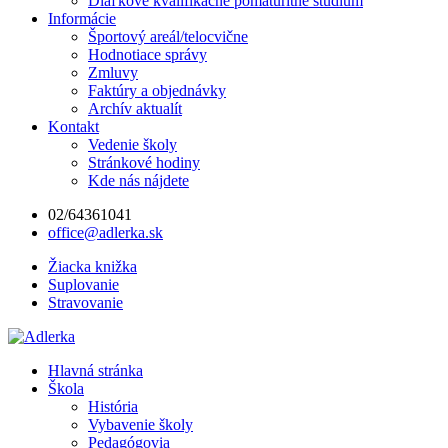
Diaľkové kvalifikačné pomaturitné štúdium
Informácie
Športový areál/telocvične
Hodnotiace správy
Zmluvy
Faktúry a objednávky
Archív aktualít
Kontakt
Vedenie školy
Stránkové hodiny
Kde nás nájdete
02/64361041
office@adlerka.sk
Žiacka knižka
Suplovanie
Stravovanie
Hlavná stránka
Škola
História
Vybavenie školy
Pedagógovia