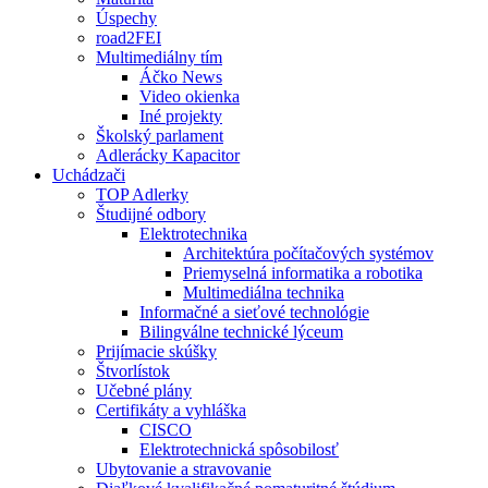
Úspechy
road2FEI
Multimediálny tím
Áčko News
Video okienka
Iné projekty
Školský parlament
Adlerácky Kapacitor
Uchádzači
TOP Adlerky
Študijné odbory
Elektrotechnika
Architektúra počítačových systémov
Priemyselná informatika a robotika
Multimediálna technika
Informačné a sieťové technológie
Bilingválne technické lýceum
Prijímacie skúšky
Štvorlístok
Učebné plány
Certifikáty a vyhláška
CISCO
Elektrotechnická spôsobilosť
Ubytovanie a stravovanie