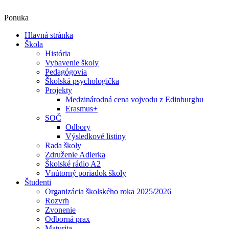
Ponuka
Hlavná stránka
Škola
História
Vybavenie školy
Pedagógovia
Školská psychologička
Projekty
Medzinárodná cena vojvodu z Edinburghu
Erasmus+
SOČ
Odbory
Výsledkové listiny
Rada školy
Združenie Adlerka
Školské rádio A2
Vnútorný poriadok školy
Študenti
Organizácia školského roka 2025/2026
Rozvrh
Zvonenie
Odborná prax
Maturita