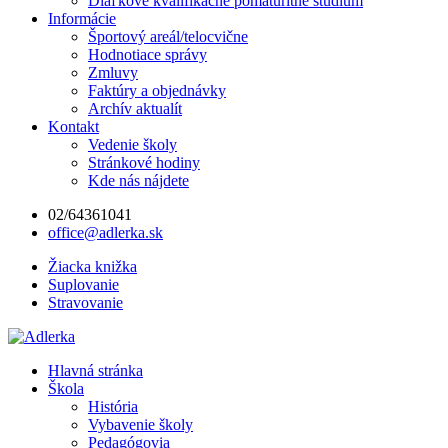
Diaľkové kvalifikačné pomaturitné štúdium
Informácie
Športový areál/telocvične
Hodnotiace správy
Zmluvy
Faktúry a objednávky
Archív aktualít
Kontakt
Vedenie školy
Stránkové hodiny
Kde nás nájdete
02/64361041
office@adlerka.sk
Žiacka knižka
Suplovanie
Stravovanie
Hlavná stránka
Škola
História
Vybavenie školy
Pedagógovia