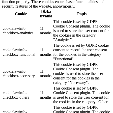
function properly. These cookies ensure basic functionalities and
security features of the website, anonymously.
Dĺžka
Cookie
Popis
trvania
This cookie is set by GDPR
Cookie Consent plugin. The cookie
cookielawinfo-
11
is used to store the user consent for
checkbox-analytics
months
the cookies in the category
"Analytics".
The cookie is set by GDPR cookie
cookielawinfo-
11
consent to record the user consent
checkbox-functional
months
for the cookies in the category
"Functional".
This cookie is set by GDPR
Cookie Consent plugin. The
cookielawinfo-
11
cookies is used to store the user
checkbox-necessary
months
consent for the cookies in the
category "Necessary".
This cookie is set by GDPR
cookielawinfo-
11
Cookie Consent plugin. The cookie
checkbox-others
months
is used to store the user consent for
the cookies in the category "Other.
This cookie is set by GDPR
cookielawinfo-
Cookie Consent plugin. The cookie