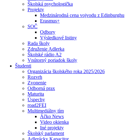
Školská psychologička
Projekty
Medzinárodná cena vojvodu z Edinburghu
Erasmus+
SOČ
Odbory
Výsledkové listiny
Rada školy
Združenie Adlerka
Školské rádio A2
Vnútorný poriadok školy
Študenti
Organizácia školského roka 2025/2026
Rozvrh
Zvonenie
Odborná prax
Maturita
Úspechy
road2FEI
Multimediálny tím
Áčko News
Video okienka
Iné projekty
Školský parlament
Adlerácky Kapacitor