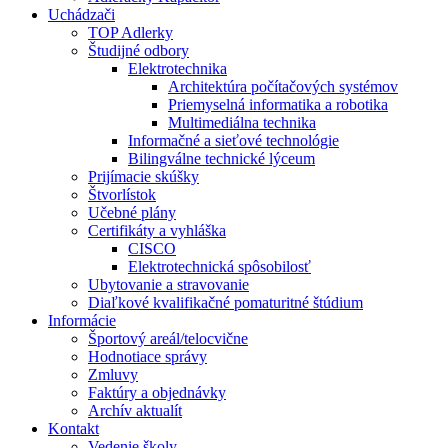
Uchádzači
TOP Adlerky
Študijné odbory
Elektrotechnika
Architektúra počítačových systémov
Priemyselná informatika a robotika
Multimediálna technika
Informačné a sieťové technológie
Bilingválne technické lýceum
Prijímacie skúšky
Štvorlístok
Učebné plány
Certifikáty a vyhláška
CISCO
Elektrotechnická spôsobilosť
Ubytovanie a stravovanie
Diaľkové kvalifikačné pomaturitné štúdium
Informácie
Športový areál/telocvične
Hodnotiace správy
Zmluvy
Faktúry a objednávky
Archív aktualít
Kontakt
Vedenie školy