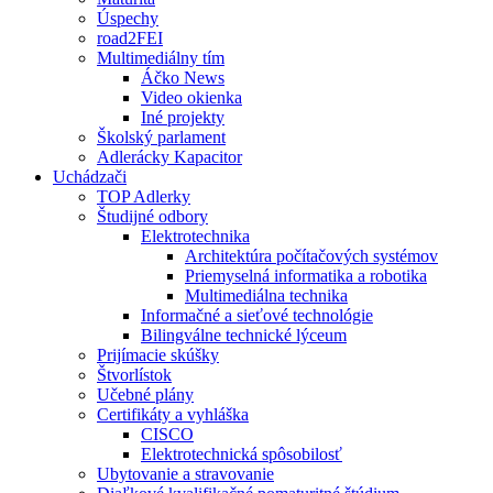
Úspechy
road2FEI
Multimediálny tím
Áčko News
Video okienka
Iné projekty
Školský parlament
Adlerácky Kapacitor
Uchádzači
TOP Adlerky
Študijné odbory
Elektrotechnika
Architektúra počítačových systémov
Priemyselná informatika a robotika
Multimediálna technika
Informačné a sieťové technológie
Bilingválne technické lýceum
Prijímacie skúšky
Štvorlístok
Učebné plány
Certifikáty a vyhláška
CISCO
Elektrotechnická spôsobilosť
Ubytovanie a stravovanie